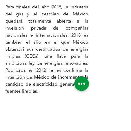
Para finales del año 2018, la industria 
del gas y el petróleo de México 
quedará totalmente abierta a la 
inversión privada de compañías 
nacionales e internacionales. 2018 es 
tambien el año en el que México 
obtendrá sus certificados de energías 
limpias (CECs), una llave para la 
ambiciosa ley de energías renovables. 
Publicada en 2012, la ley confirma la 
intención de 
México de incrementar la 
cantidad de electricidad generada por 
fuentes limpias
.
Es una realidad a nivel mundial que 
las 
energías renovables se han 
consolidado como una firme alternativa 
para diversificar las fuentes de 