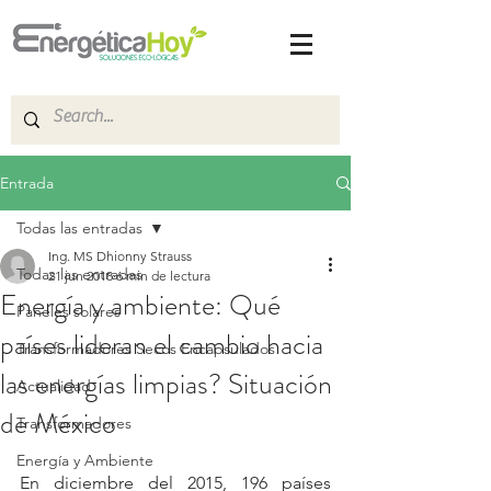
Entrada
Todas las entradas
Ing. MS Dhionny Strauss
Todas las entradas
21 jun 2018
6 min de lectura
Energía y ambiente: Qué
Paneles solares
países lideran el cambio hacia
Transformadores Secos Encapsulados
las energías limpias? Situación
Actualidad
de México
Transformadores
Energía y Ambiente
En diciembre del 2015, 196 países 