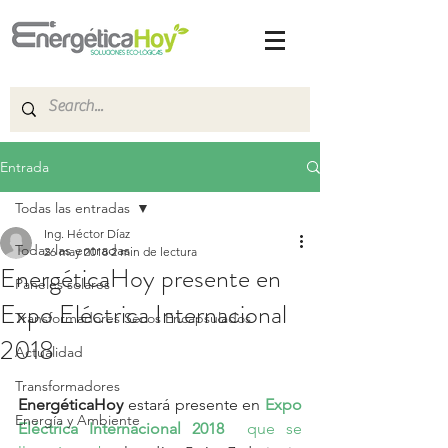
Entrada
Todas las entradas
Ing. Héctor Díaz
Todas las entradas
26 may 2018
2 min de lectura
EnergéticaHoy presente en
Paneles solares
Expo Eléctrica Internacional
Transformadores Secos Encapsulados
2018
Actualidad
Transformadores
EnergéticaHoy 
estará presente en 
Expo 
Energía y Ambiente
Eléctrica Internacional 2018 
 que se 