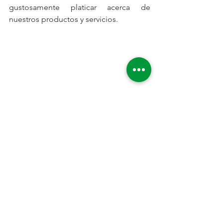
gustosamente platicar acerca de 
nuestros productos y servicios.
Más información:
info@energeticahoy.com
Tlf: +52 442 4030370 / 442 6545625
#expoelectrica2018
#fabricaciondetransformadores
#servicio360
#exposición