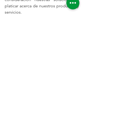
platicar acerca de nuestros productos y 
servicios.
#expolectricainternacional
#Expoelectrica2019
#Siltech
#Silmek
#Fabricación
#Diseñodetransformadores
#fabricaciondetransformadores
#transformadoressecos