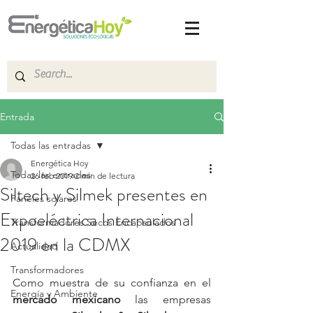
Entrada
Todas las entradas
Energética Hoy
Todas las entradas
26 feb 2019
2 min de lectura
Siltech y Silmek presentes en
Paneles solares
Expoeléctrica Internacional
Transformadores Secos Encapsulados
2019 en la CDMX
Actualidad
Transformadores
Como muestra de su confianza en el 
Energía y Ambiente
mercado mexicano
 las empresas 