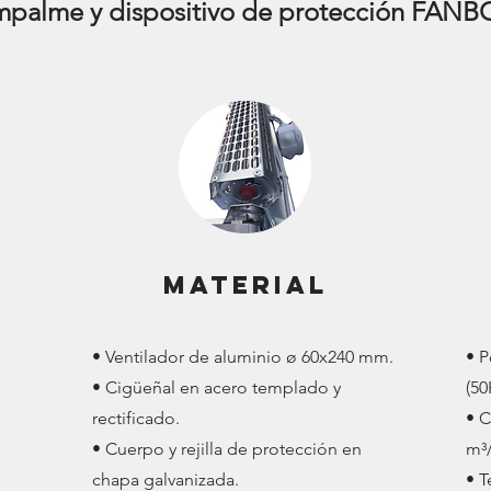
mpalme y dispositivo de protección FANB
MATERIAL
• Ventilador de aluminio ø 60x240 mm.
• 
• Cigüeñal en acero templado y
(50
rectificado.
• C
• Cuerpo y rejilla de protección en
m³/
chapa galvanizada.
• T