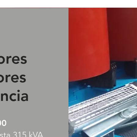
ores
ores
encia
00
sta 315 kVA