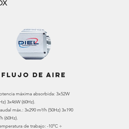
OX
FLUJO DE AIRE
Potencia máxima absorbida: 3x52W
Hz) 3x46W (60Hz).
audal máx.: 3x290 m³/h (50Hz) 3x190
h (60Hz).
emperatura de trabajo: -10°C ÷