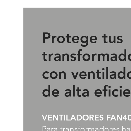
Protege tus
transformad
con ventilad
de alta efici
VENTILADORES FAN4
Para transformadores ha