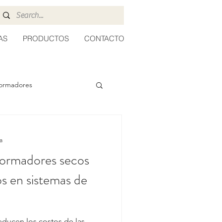
AS
PRODUCTOS
CONTACTO
formadores
a
sformadores secos
os en sistemas de
educen los costos de las