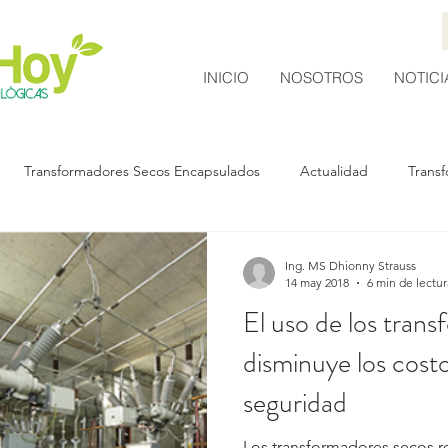
INICIO
NOSOTROS
NOTICI
Transformadores Secos Encapsulados
Actualidad
Trans
Ing. MS Dhionny Strauss
14 may 2018
6 min de lectur
El uso de los tran
disminuye los cost
seguridad
Los transformadores secos r