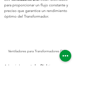
para proporcionar un flujo constante y 
preciso que garantice un rendimiento 
óptimo del Transformador. 
Ventiladores para Transformadores DIEL
Además las 
centrales Diel
 tienen 
puertos RS485 para comunicación y 
RTU salidas analógicas para alarmas y 
disparo de protecciones. Son la 
solución económica y segura en para 
el control de temperatura en 
transformadores.