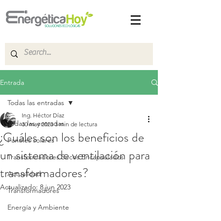
Entrada
Todas las entradas
Ing. Héctor Díaz
Todas las entradas
30 may 2023
3 min de lectura
¿Cuáles son los beneficios de
Paneles solares
un sistema de ventilación para
Transformadores Secos Encapsulados
transformadores?
Actualidad
Actualizado:
8 jun 2023
Transformadores
Energía y Ambiente