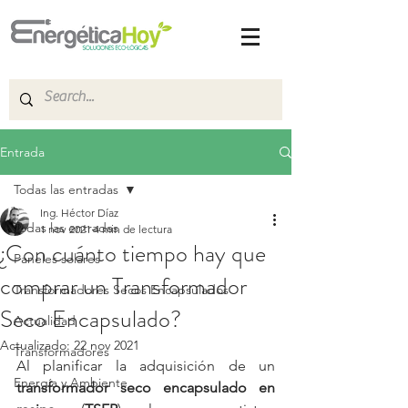
Entrada
Todas las entradas
Ing. Héctor Díaz
Todas las entradas
1 nov 2021
4 min de lectura
¿Con cuánto tiempo hay que
Paneles solares
comprar un Transformador
Transformadores Secos Encapsulados
Seco Encapsulado?
Actualidad
Actualizado:
22 nov 2021
Transformadores
Al planificar la adquisición de un 
Energía y Ambiente
transformador seco encapsulado en 