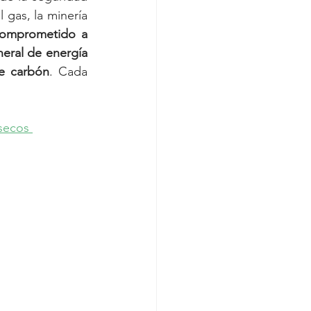
 gas, la minería 
comprometido a 
eral de energía 
de carbón
. Cada 
secos 