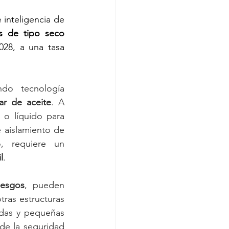
inteligencia de 
s de tipo seco
28, a una tasa 
do tecnología 
ar de aceite
. A 
 o líquido para 
 aislamiento de 
alta temperatura ecológicos. No hay partes móviles, por lo tanto, requiere un 
l
. 
iesgos
, pueden 
tras estructuras 
das y pequeñas 
de la seguridad 