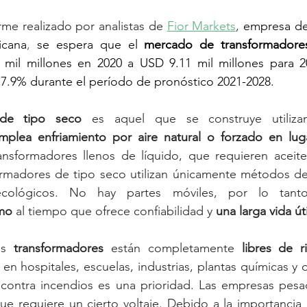
rme realizado por analistas de 
Fior Markets
, 
empresa de 
icana
, 
se espera que el 
mercado de transformadore
mil millones en 2020 a USD 9.11 mil millones para 20
7.9% durante el período de pronóstico 2021-2028.
 de tipo seco
 es aquel que se construye utilizan
mplea enfriamiento por aire natural o forzado en lug
ransformadores llenos de líquido, que requieren aceite
formadores de tipo seco utilizan únicamente métodos de
mo
 al tiempo que ofrece confiabilidad y 
una larga vida úti
os 
transformadores
 están completamente 
libres de r
en hospitales, escuelas, industrias, plantas químicas y o
contra incendios es una prioridad. Las empresas pesa
que requiere un cierto voltaje. Debido a la importancia 