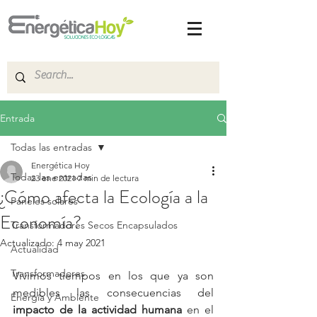
Entrada
Todas las entradas
Energética Hoy
Todas las entradas
23 ene 2021
7 min de lectura
¿Cómo afecta la Ecología a la
Paneles solares
Economía?
Transformadores Secos Encapsulados
Actualizado:
4 may 2021
Actualidad
Transformadores
Vivimos tiempos en los que ya son 
medibles las consecuencias del 
Energía y Ambiente
impacto de la actividad humana
 en el 