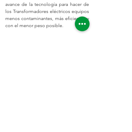
avance de la tecnología para hacer de 
los Transformadores eléctricos equipos 
menos contaminantes, más eficientes y 
con el menor peso posible. 
Evitar la contaminación de los lechos 
de agua
Usar TSER es clave en áreas ecológicas
, 
en áreas cercanas a bosques, playas y 